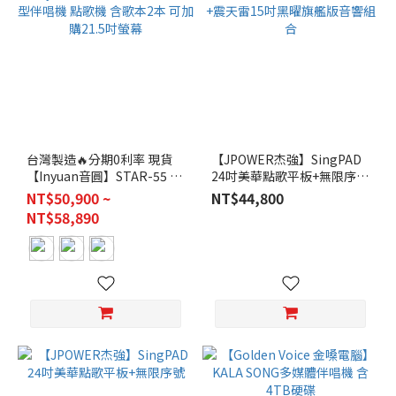
台灣製造🔥分期0利率 現貨
【JPOWER杰強】SingPAD
【Inyuan音圓】STAR-55 專
24吋美華點歌平板+無限序號
業型伴唱機 點歌機 含歌本2
+震天雷15吋黑曜旗艦版音響
NT$50,900 ~
NT$44,800
本 可加購21.5吋螢幕
組合
NT$58,890