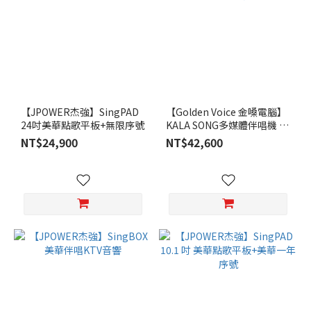
【JPOWER杰強】SingPAD
【Golden Voice 金嗓電腦】
24吋美華點歌平板+無限序號
KALA SONG多媒體伴唱機 含
4TB硬碟
NT$24,900
NT$42,600