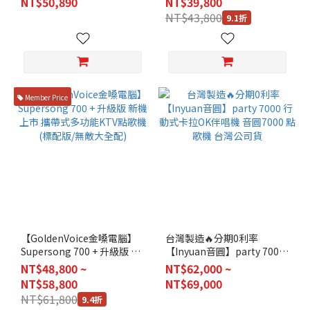
NT$50,890
NT$39,800
NT$43,800
9.1折
Member Price
【GoldenVoice金嗓電腦】
台灣製造🔥分期0利率
Supersong 700 + 升級版 新
【Inyuan音圓】party 7000
機上市 攜帶式多功能KTV點
行動式卡拉OK伴唱機 音圓
NT$48,800 ~
NT$62,000 ~
歌機 (標配版/無敵大全配)
7000 點歌機 台灣公司貨
NT$58,800
NT$69,000
NT$61,800
9.4折