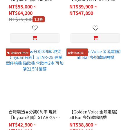
動式卡拉OK伴唱機 音圓800
業型伴唱機 點歌機 含歌本2
NT$55,000 ~
NT$39,900 ~
4TB 點歌機 台灣公司貨
本 可加購21.5吋觸控螢
NT$64,200
NT$47,890
NT$75,400
7.3折
Member Price
現折4000元！
台灣製造🔥分期0利率 現貨
【Golden Voice 金嗓電腦】
【Inyuan音圓】STAR-25 專
all Bar 多媒體點唱機
業型伴唱機 點歌機 含歌本2
NT$42,900 ~
NT$38,800 ~
本 可加購21.5吋螢幕