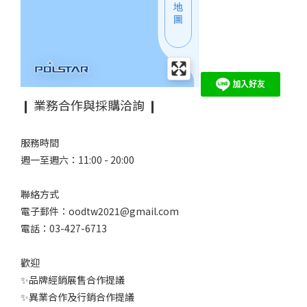
❙ 業務合作與採購洽詢 ❙
服務時間
週一至週六：11:00 - 20:00
聯絡方式
電子郵件：oodtw2021@gmail.com
電話：03-427-6713
歡迎
✨品牌經銷展售合作提議
✨異業合作及行銷合作提議