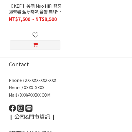
【 KEF 】英國 Muo HiFi 藍牙
揚聲器 藍牙喇叭 音響 無線藍
牙喇叭
NT$7,500 ~ NT$8,500
Contact
Phone / XX-XXX-XXX-XXX
Hours / XXXX-XXXX
Mail / XXX@XXXX.COM
❙ 公司&門市資訊 ❙