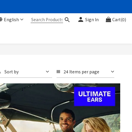
English
Sign In
Cart(0)
Sort by
24 Items per page