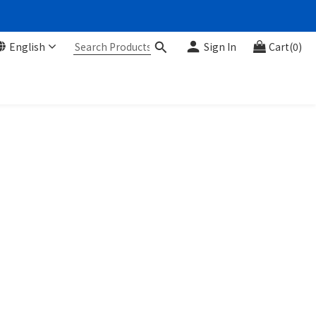
English
Sign In
Cart(0)