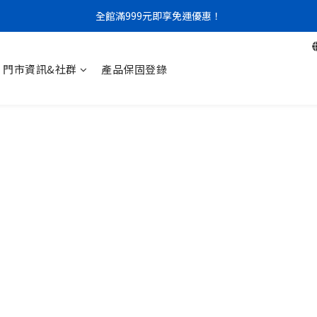
全館滿999元即享免運優惠！
門市限定｜現金結帳不限金額 95 折
門市限定｜現金結帳不限金額 95 折
門市資訊&社群
產品保固登錄