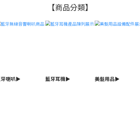
【商品分類】
藍牙喇叭▶
藍牙耳機▶
美髮用品▶