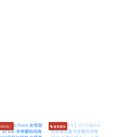
000元！
會員獨享
台灣保固只換不修