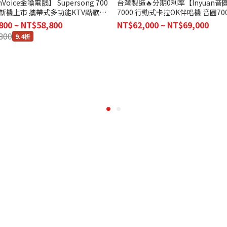
nVoice金嗓電腦】 Supersong 700
台灣製造🔥分期0利率【Inyuan音圓
版 新機上市 攜帶式多功能KTV點歌機
7000 行動式卡拉OK伴唱機 音圓70
/無敵大全配)
機 台灣公司貨
800 ~ NT$58,800
NT$62,000 ~ NT$69,000
800
9.4折