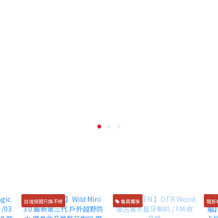
台灣保固只換不修
會員獨享
現折4