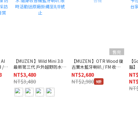
售完
AI
【MUZEN 】Wild Mini 3.0
【MUZEN 】OTR Wood 復
【Go
 /05
最新第三代 戶外越野防水
古實木藍牙喇叭 / FM 收音
腦】
隨身收音機藍牙喇叭 限時活
機
卡拉O
8
NT$3,480
NT$2,680
NT$
訪
動送原廠掛繩至8/8號止
台家
NT$3,480
NT$2,980
NT$
9折
音質
台展
NT$