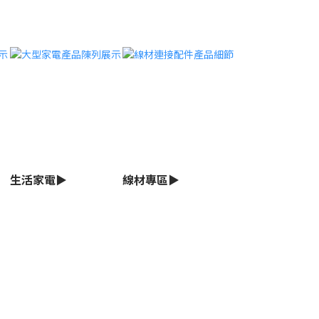
生活家電▶
線材專區▶