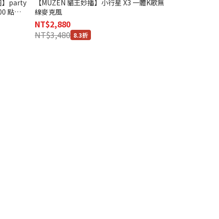
】party
【MUZEN 貓王妙播】小行星 X3 一體K歌無
【MUZEN 貓
00 點歌
線麥克風
線麥克風
NT$2,880
NT$1,780
NT$3,480
NT$1,990
8.3折
8