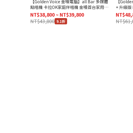
【Golden Voice 金嗓電腦】all Bar 多媒體
【Golde
點唱機 卡拉OK家庭伴唱機 金嗓首台家用一
+ 升級
體機 銷量NO.1 全台展銷中
(標配版
NT$38,800 ~ NT$39,800
NT$48,
NT$43,800
NT$61,
9.1折