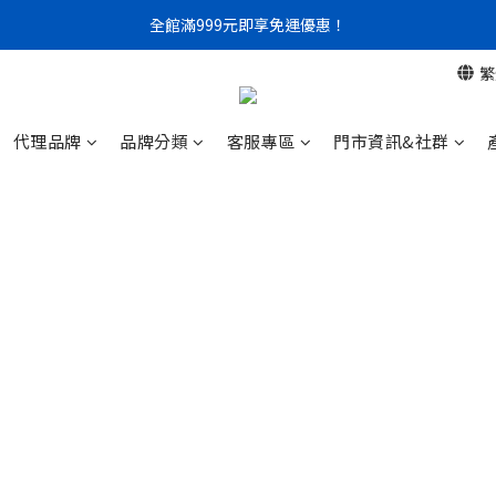
全館滿999元即享免運優惠！
門市限定｜現金結帳不限金額 95 折
門市限定｜現金結帳不限金額 95 折
繁
代理品牌
品牌分類
客服專區
門市資訊&社群