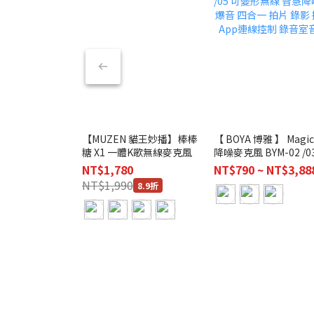
【MUZEN 貓王妙播】棒棒
【 BOYA 博雅 】 Magic 
糖 X1 一體K歌無線麥克風
降噪麥克風 BYM-02 /03
可變形無線 智慧降噪 防爆
NT$1,780
NT$790 ~ NT$3,88
音 四合一 拍片 錄影 採
NT$1,990
8.9折
App連線控制 錄音室