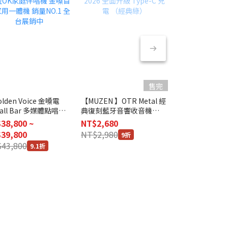
售完
lden Voice 金嗓電
【MUZEN 】OTR Metal 經
【MUZEN 貓
all Bar 多媒體點唱機
典復刻藍牙音響收音機
星 X3 一體K歌
K家庭伴唱機 金嗓首
2026 全面升級 Type-C 充
38,800 ~
NT$2,680
NT$2,880
用一體機 銷量NO.1 全
電 （經典綠）
39,800
NT$2,980
NT$3,480
9折
8.3
銷中
43,800
9.1折