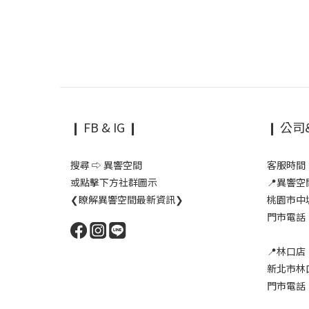
❙ FB & IG ❙
❙ 公司
搜尋 ⇨ 異響空間
客服時間：1
或點擊下方社群圖示
📍異響
❮瞭解異響空間最新資訊❯
桃園市中
門市電話：0
📍林口店
新北市林
門市電話：0