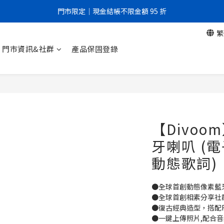
門市限定｜現金結帳不限金額 95 折
門市限定｜現金結帳不限金額 95 折
繁
全館滿999元即享免運優惠！
門市資訊&社群
產品保固登錄
門市限定｜現金結帳不限金額 95 折
【Divoom
牙喇叭 (
動態歌詞)
●全球首創動態像素藍
●全球首創相素分享社
●復古經典造型，搭配
●一鍵上傳照片,配合