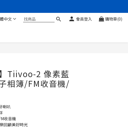
體中文
會員登入
購物車(0)
】Tiivoo-2 像素藍
電子相簿/FM收音機/
牙喇叭
群
FM收音機
音樂回顧美好時光