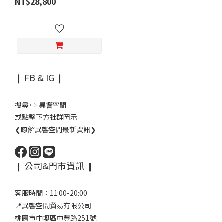
NT$28,800
❙ FB & IG ❙
搜尋 ⇨ 異響空間
或點擊下方社群圖示
❮瞭解異響空間最新資訊❯
❙ 公司&門市資訊 ❙
客服時間：11:00-20:00
📍異響空間貿易有限公司
桃園市中壢區中豐路251號