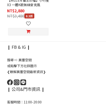
【MUZEN 貓王妙播】小行星
X3 一體K歌無線麥克風
NT$2,880
NT$3,480
8.3折
❙ FB & IG ❙
搜尋 ⇨ 異響空間
或點擊下方社群圖示
❮瞭解異響空間最新資訊❯
❙ 公司&門市資訊 ❙
客服時間：11:00-20:00