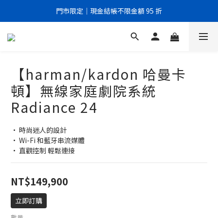
門市限定｜現金結帳不限金額 95 折
門市限定｜現金結帳不限金額 95 折
全館滿999元即享免運優惠！
門市限定｜現金結帳不限金額 95 折
【harman/kardon 哈曼卡
頓】無線家庭劇院系統
Radiance 24
• 時尚迷人的設計
• Wi-Fi 和藍牙串流媒體
• 直觀控制 輕鬆連接
NT$149,900
立即訂購
數量