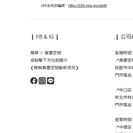
165全民防騙網：
https://165.npa.gov.tw/#/
❙ FB & IG ❙
❙ 公司
搜尋 ⇨ 異響空間
客服時間：1
或點擊下方社群圖示
📍異響
❮瞭解異響空間最新資訊❯
桃園市中
門市電話：0
📍林口店
新北市林
門市電話：0
營業時間：1
📍中壢店