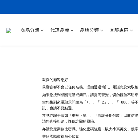
商品分類
代理品牌
品牌分類
客服專區
親愛的顧客您好
異響音響
不會以任何名義、理由透過簡訊、電話向您索取相
如果您接到相關電話或簡訊，請提高警覺，切勿輕信不明
當您接到來電顯示開頭為「+」、「+2」、」「+886」
訊，也請不要點選。
常見詐騙手法如「重複下單」、「誤設分期付款」以取信消
請您直接拒絕，降低詐騙的風險。
亦請您定期修改密碼、強化密碼強度（以大小寫英文、數
興欣國際
敬祝順心如意