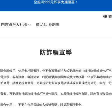
門市限定｜現金結帳不限金額 95 折
門市限定｜現金結帳不限金額 95 折
繁
門市資訊&社群
產品保固登錄
防詐騙宣導
關金融帳戶、信用卡相關資訊，也不會透過前述方式要求您前往銀行臨櫃或操作ATM
來電指示，若有疑慮，敬請於第一時間聯繫興欣國際
或撥打警政署 165 反詐騙專線進
等不明來電，請務必提高警覺，更要提防對方竄改電話號碼或假裝成特定公司、銀行、司
費者，再要求進行網路銀行或ATM操作流程。如果與銀行帳務有關，請您直接致電
字混合使用）、不要在公用電腦輸入帳號密碼，以提高資訊安全。