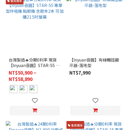
會員獨享
台灣製造🔥分期0利率 現貨
【Inyuan音圓】有線觸控顯
【Inyuan音圓】STAR-55 專
示器-落地型
業型伴唱機 點歌機 含歌本2
NT$50,900 ~
NT$7,990
本 可加購21.5吋螢幕
NT$58,890
會員獨享