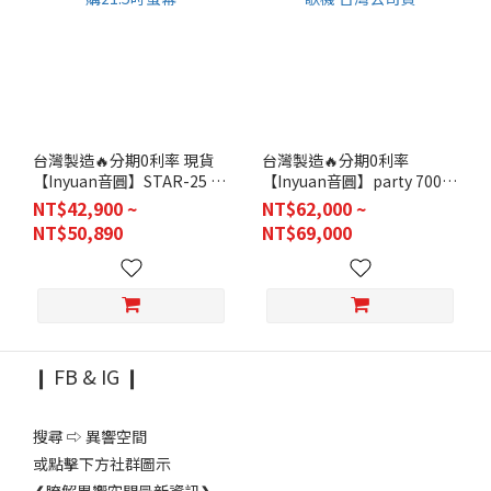
台灣製造🔥分期0利率 現貨
台灣製造🔥分期0利率
【Inyuan音圓】STAR-25 專
【Inyuan音圓】party 7000
業型伴唱機 點歌機 含歌本2
行動式卡拉OK伴唱機 音圓
NT$42,900 ~
NT$62,000 ~
本 可加購21.5吋螢幕
7000 點歌機 台灣公司貨
NT$50,890
NT$69,000
❙ FB & IG ❙
搜尋 ⇨ 異響空間
或點擊下方社群圖示