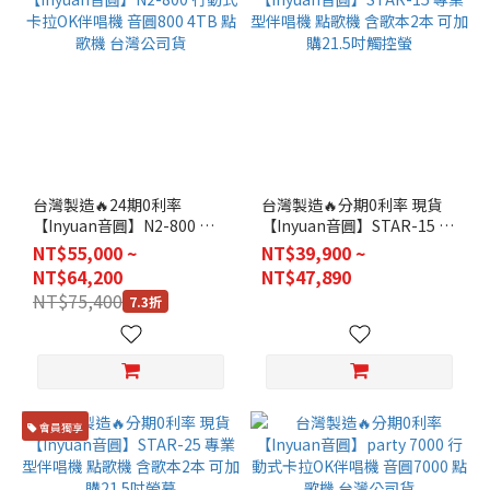
台灣製造🔥24期0利率
台灣製造🔥分期0利率 現貨
【Inyuan音圓】N2-800 行
【Inyuan音圓】STAR-15 專
動式卡拉OK伴唱機 音圓800
業型伴唱機 點歌機 含歌本2
NT$55,000 ~
NT$39,900 ~
4TB 點歌機 台灣公司貨
本 可加購21.5吋觸控螢
NT$64,200
NT$47,890
NT$75,400
7.3折
會員獨享