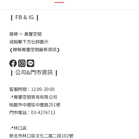
❙ FB & IG ❙
搜尋 ⇨ 異響空間
或點擊下方社群圖示
❮瞭解異響空間最新資訊❯
❙ 公司&門市資訊 ❙
客服時間：11:00-20:00
📍異響空間貿易有限公司
桃園市中壢區中豐路251號
門市電話：03-4276713
📍林口店
新北市林口區文化二路二段102號