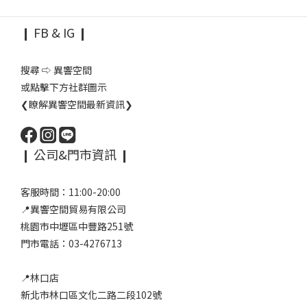
❙ FB & IG ❙
搜尋 ⇨ 異響空間
或點擊下方社群圖示
❮瞭解異響空間最新資訊❯
❙ 公司&門市資訊 ❙
客服時間：11:00-20:00
📍異響空間貿易有限公司
桃園市中壢區中豐路251號
門市電話：03-4276713
📍林口店
新北市林口區文化二路二段102號