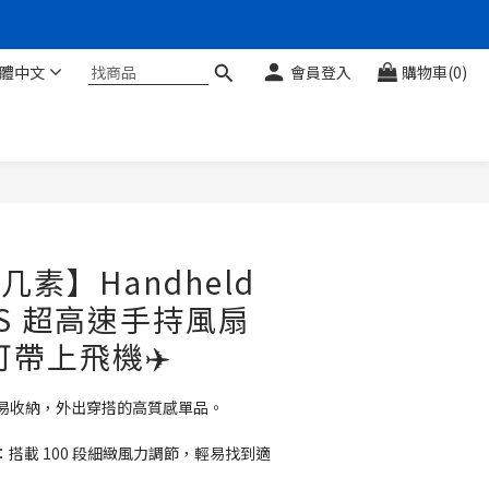
體中文
會員登入
購物車(0)
立即購買
fe几素】Handheld
o1 S 超高速手持風扇
可帶上飛機✈️
巧易收納，外出穿搭的高質感單品。
制：搭載 100 段細緻風力調節，輕易找到適