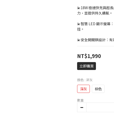
💫18W 極速快充與超
力，並提供持久續航。
💫智慧 LED 顯示
控。
💫安全開關鎖設計：
NT$1,990
立即購買
顏色
: 深灰
深灰
棕色
數量