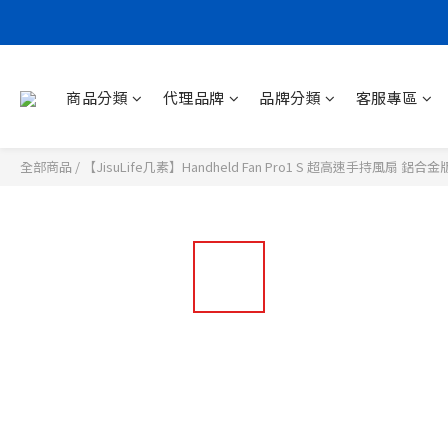
商品分類
代理品牌
品牌分類
客服專區
全部商品
/
【JisuLife几素】Handheld Fan Pro1 S 超高速手持風扇 鋁合