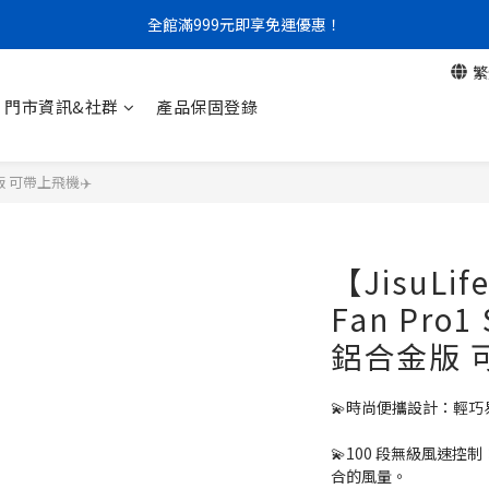
門市限定｜現金結帳不限金額 95 折
門市限定｜現金結帳不限金額 95 折
繁
門市資訊&社群
產品保固登錄
金版 可帶上飛機✈️
【JisuLi
Fan Pr
鋁合金版 
💫時尚便攜設計：輕
💫100 段無級風速控
合的風量。