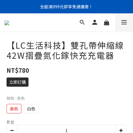
全館滿999元即享免運優惠！
門市限定｜現金結帳不限金額 95 折
門市限定｜現金結帳不限金額 95 折
【LC生活科技】雙孔帶伸縮線
42W摺疊氮化鎵快充充電器
NT$780
立即訂購
顏色
: 黑色
黑色
白色
數量