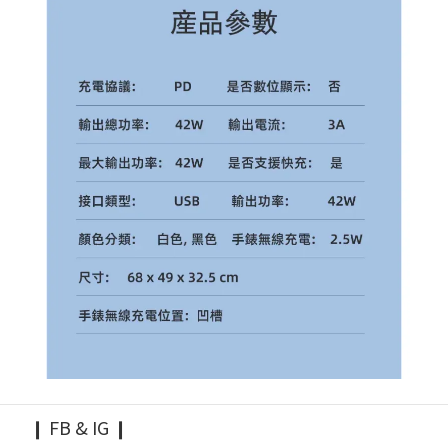
❙ FB & IG ❙