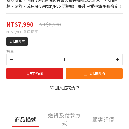
隨放隨正。內置 10W 劇院級音響與獨特觸控式氣氛燈，不論追
劇、露營、或連接 Switch/PS5 玩遊戲，都能享受極致視聽盛宴！
NT$7,990
NT$8,290
NT$7,500
會員獨享
立即購買
數量
現在預購
立即購買
加入追蹤清單
送貨及付款方
商品描述
顧客評價
式