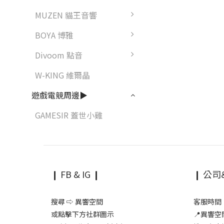
MUZEN 貓王音響
BOYA 博雅
Divoom 點音
W-KING 維爾晶
遊戲電競周邊▶
GAMESIR 蓋世小雞
❙ FB & IG ❙
❙ 公司
搜尋 ⇨ 異響空間
客服時間：1
或點擊下方社群圖示
📍異響