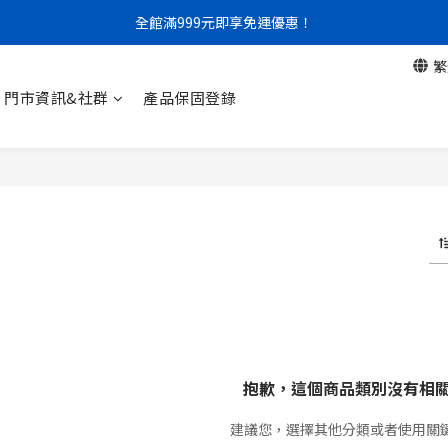
門市限定｜現金結帳不限金額 95 折
全館滿999元即享免運優惠！
繁
門市限定｜現金結帳不限金額 95 折
門市資訊&社群
產品保固登錄
抱歉，這個商品類別沒有相
建議您，選擇其他分類或者使用關