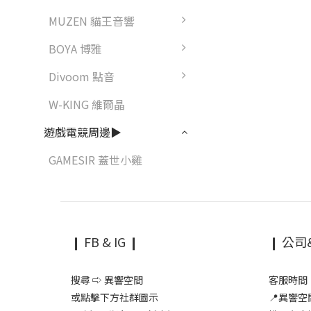
MUZEN 貓王音響
BOYA 博雅
Divoom 點音
W-KING 維爾晶
遊戲電競周邊▶
GAMESIR 蓋世小雞
❙ FB & IG ❙
❙ 公司
搜尋 ⇨ 異響空間
客服時間：1
或點擊下方社群圖示
📍異響