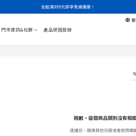
全館滿999元即享免運優惠！
門市限定｜現金結帳不限金額 95 折
繁
門市限定｜現金結帳不限金額 95 折
門市資訊&社群
產品保固登錄
抱歉，這個商品類別沒有相
建議您，選擇其他分類或者使用關