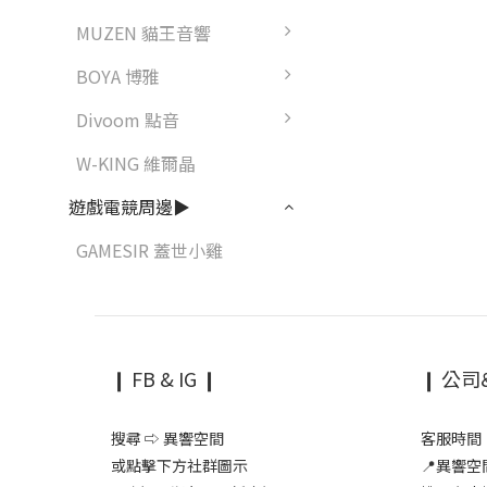
MUZEN 貓王音響
BOYA 博雅
Divoom 點音
W-KING 維爾晶
遊戲電競周邊▶
GAMESIR 蓋世小雞
❙ FB & IG ❙
❙ 公司
搜尋 ⇨ 異響空間
客服時間：1
或點擊下方社群圖示
📍異響