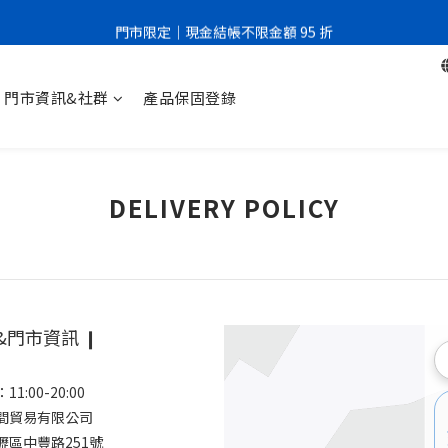
門市限定｜現金結帳不限金額 95 折
門市限定｜現金結帳不限金額 95 折
門市資訊&社群
產品保固登錄
DELIVERY POLICY
&門市資訊 ❙
1:00-20:00
空間貿易有限公司
壢區中豐路251號