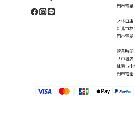
門市電話：0
📍林口店
新北市林
門市電話：0
營業時間：1
📍中壢店
桃園市中
門市電話：0