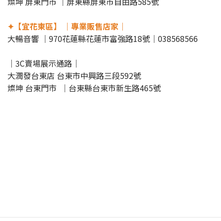
燦坤 屏東門市 ｜屏東縣屏東市自由路585號
✦【宜花東區】 ｜專業販售店家｜
大暢音響 ｜970花蓮縣花蓮市富強路18號｜038568566
｜3C賣場展示通路｜
大潤發台東店 台東市中興路三段592號
燦坤 台東門市 ｜台東縣台東市新生路465號