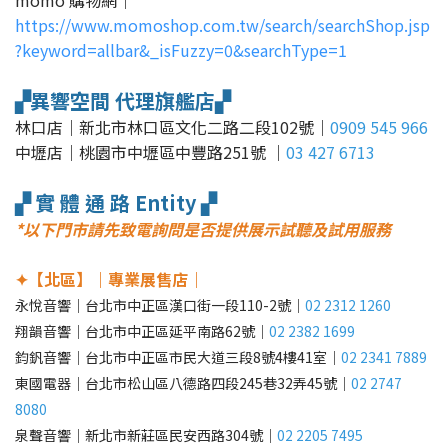
momo 購物網｜
https://www.momoshop.com.tw/search/searchShop.jsp
?keyword=allbar&_isFuzzy=0&searchType=1
▞異響空間 代理旗艦店▞
林口店｜新北市林口區文化二路二段102號｜
0909 545 966
中壢店｜桃園市中壢區中豐路251號 ｜
03 427 6713
▞ 實 體 通 路 Entity ▞
*以下門市請先致電詢問是否提供展示試聽及試用服務
✦【北區】｜專業展售店｜
永悅音響｜台北市中正區漢口街一段110-2號｜
02 2312 1260
翔韻音響｜台北市中正區延平南路62號｜
02 2382 1699
鈞釩音響｜台北市中正區市民大道三段8號4樓41室｜
02 2341 7889
東國電器｜台北市松山區八德路四段245巷32弄45號｜
02 2747
8080
泉聲音響｜新北市新莊區民安西路304號｜
02 2205 7495