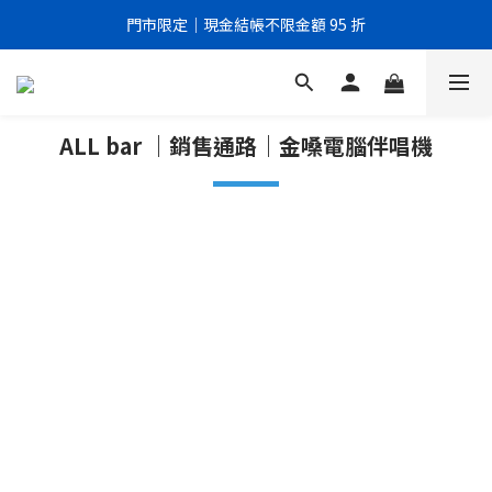
門市限定｜現金結帳不限金額 95 折
門市限定｜現金結帳不限金額 95 折
全館滿999元即享免運優惠！
門市限定｜現金結帳不限金額 95 折
ALL bar ｜銷售通路｜金嗓電腦伴唱機
▂▂▂