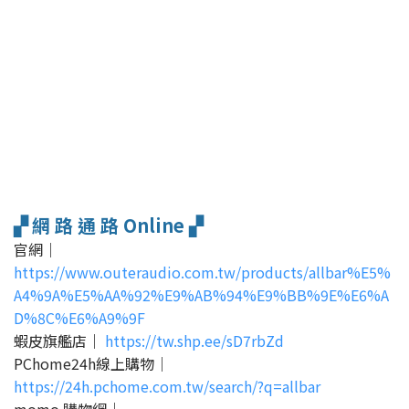
▞ 網 路 通 路 Online ▞
官網｜
https://www.outeraudio.com.tw/products/allbar%E5%
A4%9A%E5%AA%92%E9%AB%94%E9%BB%9E%E6%A
D%8C%E6%A9%9F
蝦皮旗艦店｜
https://tw.shp.ee/sD7rbZd
PChome24h線上購物｜
https://24h.pchome.com.tw/search/?q=allbar