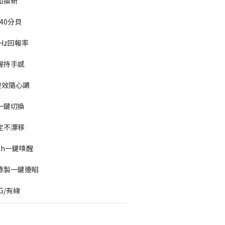
如換新
40分貝
Hz回報率
握持手感
燈效隨心調
一鍵切換
定不漂移
ch一鍵喚醒
錄製一鍵連昭
4G/有線