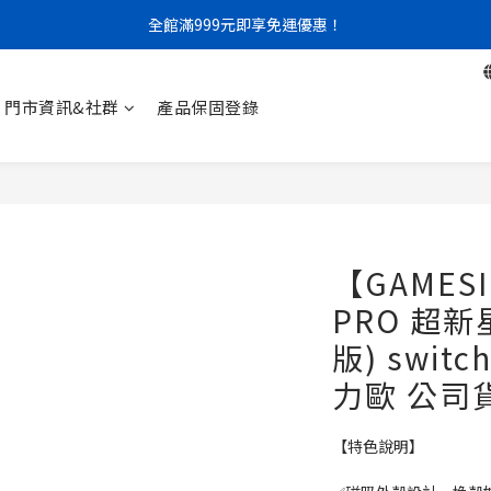
門市限定｜現金結帳不限金額 95 折
門市限定｜現金結帳不限金額 95 折
全館滿999元即享免運優惠！
門市資訊&社群
產品保固登錄
門市限定｜現金結帳不限金額 95 折
【GAMES
PRO 超新
版) swit
力歐 公司
【特色說明】