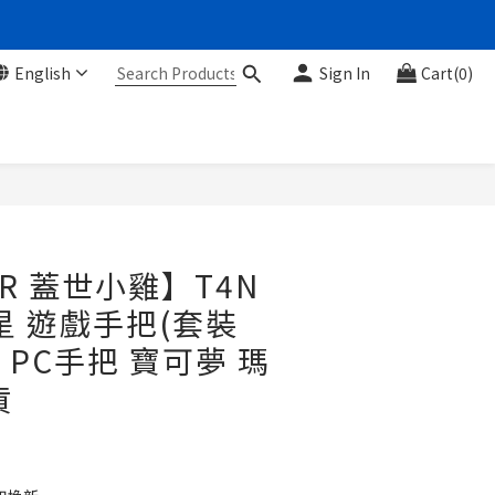
English
Sign In
Cart(0)
BUY NOW
IR 蓋世小雞】T4N
星 遊戲手把(套裝
ch PC手把 寶可夢 瑪
貨