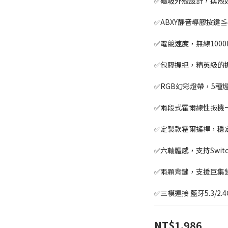
✅磁吸外殼設計，換殼
✅ABXY靜音導膠按鍵≦
✅電競速度，無線1000
✅包膠握把，精英級的
✅RGB幻彩燈帶，5種
✅兩段式霍爾線性扳機
✅定製款霍爾搖桿，穩
✅六軸體感，支持Swit
✅兩顆背鍵，支援巨集
✅三模連接 藍牙5.3/2.
NT$1,986