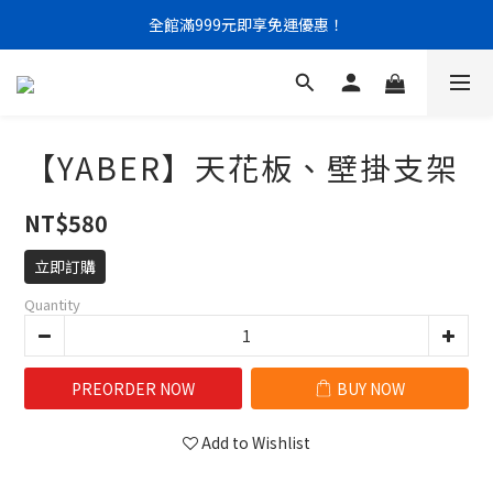
全館滿999元即享免運優惠！
門市限定｜現金結帳不限金額 95 折
門市限定｜現金結帳不限金額 95 折
【YABER】天花板、壁掛支架
NT$580
立即訂購
Quantity
PREORDER NOW
BUY NOW
Add to Wishlist