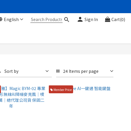
English
Sign In
Cart(0)
Sort by
24 Items per page
Member Price