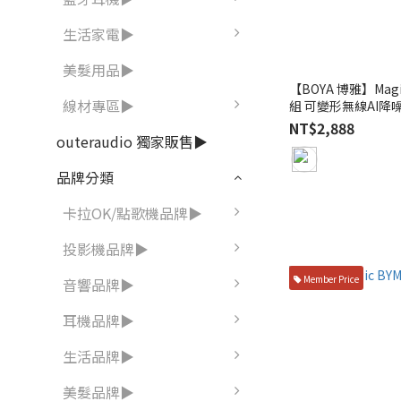
生活家電▶
美髮用品▶
【BOYA 博雅】Magic
線材專區▶
組 可變形無線AI
銷破千萬｜總代理 
NT$2,888
outeraudio 獨家販售▶
品牌分類
卡拉OK/點歌機品牌▶
投影機品牌▶
Member Price
音響品牌▶
耳機品牌▶
生活品牌▶
美髮品牌▶