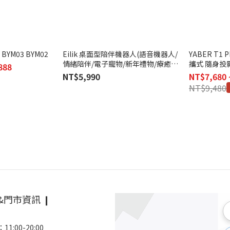
BOYA Magic BYM05 BYM03 BYM02
Eilik 桌面型陪伴機器人(語音機器人/
YABER T1 PRO 
情緒陪伴/電子寵物/新年禮物/療癒小
攜式 隨身投
888
物/辦公室擺飾/玩具/交換禮物)
NT$5,990
NT$7,680 
NT$9,480
&門市資訊 ❙
1:00-20:00