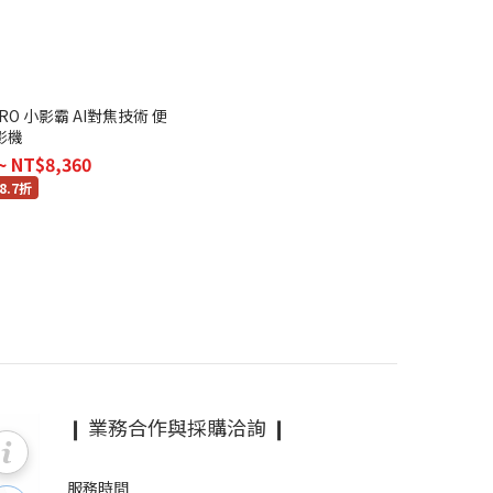
小影霸 AI對焦技術 便
影機
~ NT$8,360
8.7折
❙ 業務合作與採購洽詢 ❙
服務時間