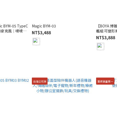
 BYM-05 TypeC
Magic BYM-03
【BOYA 博雅
降噪麥克風｜嘖嘖熱
艦組 可變形
NT$3,488
保固二年
熱銷破千萬
NT$3,888
台灣公司貨
募資銷量第一