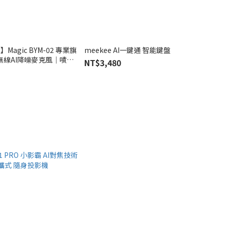
】Magic BYM-02 專業旗
meekee AI一鍵通 智能鍵盤
無線AI降噪麥克風｜嘖嘖
NT$3,480
｜總代理公司貨 保固二年