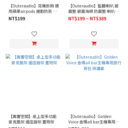
【Outeraudio】耳機掛鉤 適
【Outeraudio】監聽喇叭 避
用蘋果airpods 運動防丟 防
震墊 避震海綿 防震墊 喇叭墊
滑 防掉耳機掛鉤 耳扣
音響墊 吸震墊
NT$199
NT$199 ~ NT$389
【異響空間】桌上型多功能
【Outeraudio】Golden
麥克風架 遙控器架 置物架
Voice 金嗓all bar主機專用旅
行背包 保護套