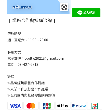
❙ 業務合作與採購洽詢 ❙
服務時間
週一至週六：11:00 - 20:00
聯絡方式
電子郵件：oodtw2021@gmail.com
電話：03-427-6713
歡迎
✨品牌經銷展售合作提議
✨異業合作及行銷合作提議
✨公司團購與批發零售購買詢價