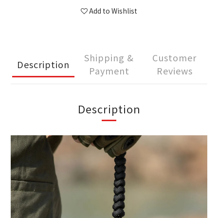
Add to Wishlist
Shipping &
Customer
Description
Payment
Reviews
Description