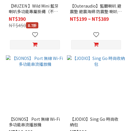
【MUZEN 】Wild Mini 藍牙
【Outeraudio】監聽喇叭 避
喇叭多功能專屬掛繩（不含
震墊 避震海綿 防震墊 喇叭墊
主機）
音響墊 吸震墊
NT$390
NT$199 ~ NT$389
NT$450
8.7折
【SONOS】 Port 無線 Wi-Fi
【JODIO】Sing Go 時尚收
多功能串流播放機
納包